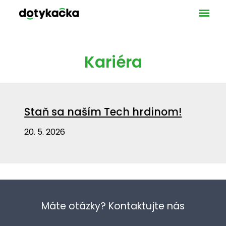
Ponuka
VAŠE 
GAS
MA
Kariéra
SLU
UBY
LICEN
Staň sa naším Tech hrdinom!
POKLA
PLATO
20. 5. 2026
BEZH
BLOG
KONT
DOT
NAŠ
Máte otázky? Kontaktujte nás
TEC