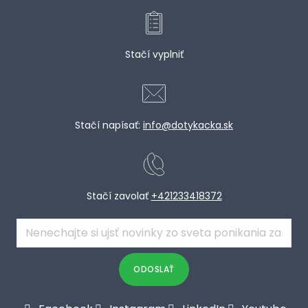
MAN
VZD
Stačí vyplniť
CH
Stačí napísať:
info@dotykacka.sk
Stačí zavolať
+421233418372
E-
mail
*
ODOSLAŤ