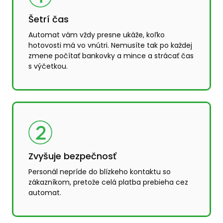
MAN
Šetrí čas
VZD
Automat vám vždy presne ukáže, koľko
CH
hotovosti má vo vnútri. Nemusíte tak po každej
zmene počítať bankovky a mince a strácať čas
s výčetkou.
Zvyšuje bezpečnosť
Personál nepríde do blízkeho kontaktu so
zákazníkom, pretože celá platba prebieha cez
automat.