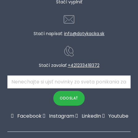
Stačí vyplniť
Stačí napísať:
info@dotykacka.sk
Stačí zavolať
+421233418372
E-
mail
*
ODOSLAŤ
Facebook
Instagram
LinkedIn
Youtube