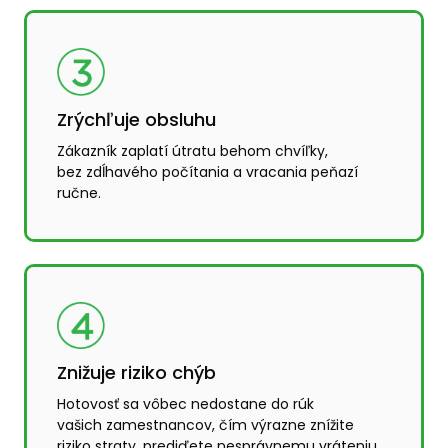
Zrýchľuje obsluhu
Zákazník zaplatí útratu behom chvíľky,
bez zdĺhavého počítania a vracania peňazí
ručne.
Znižuje riziko chýb
Hotovosť sa vôbec nedostane do rúk
vašich zamestnancov, čím výrazne znížite
riziko straty, prediďete nesprávnemu vráteniu