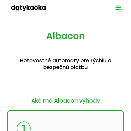
Ponuka
VAŠE 
GAS
MA
Albacon
SLU
UBY
Hotovostné automaty pre rýchlu a
LICEN
bezpečnú platbu
POKLA
PLATO
BEZH
BLOG
KONT
Aké má Albacon výhody
DOT
NAŠ
TEC