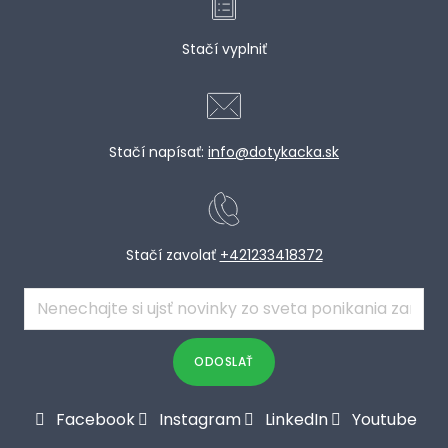
Stačí vyplniť
Stačí napísať:
info@dotykacka.sk
Stačí zavolať
+421233418372
E-
mail
*
ODOSLAŤ
Facebook
Instagram
LinkedIn
Youtube