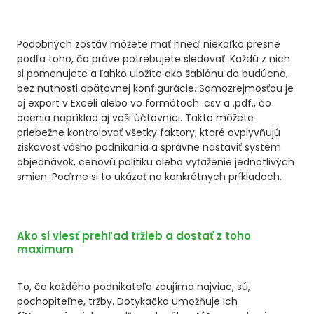
Podobných zostáv môžete mať hneď niekoľko presne
podľa toho, čo práve potrebujete sledovať. Každú z nich
si pomenujete a ľahko uložíte ako šablónu do budúcna,
bez nutnosti opätovnej konfigurácie. Samozrejmosťou je
aj export v Exceli alebo vo formátoch .csv a .pdf., čo
ocenia napríklad aj vaši účtovníci. Takto môžete
priebežne kontrolovať všetky faktory, ktoré ovplyvňujú
ziskovosť vášho podnikania a správne nastaviť systém
objednávok, cenovú politiku alebo vyťaženie jednotlivých
smien. Poďme si to ukázať na konkrétnych príkladoch.
Ako si viesť prehľad tržieb a dostať z toho
maximum
To, čo každého podnikateľa zaujíma najviac, sú,
pochopiteľne, tržby. Dotykačka umožňuje ich