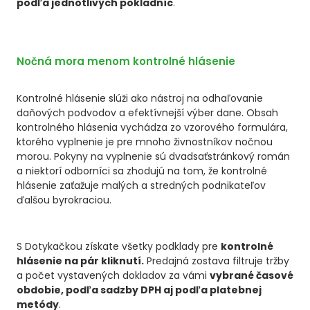
podľa jednotlivých pokladníc
.
Nočná mora menom kontrolné hlásenie
Kontrolné hlásenie slúži ako nástroj na odhaľovanie
daňových podvodov a efektívnejší výber dane. Obsah
kontrolného hlásenia vychádza zo vzorového formulára,
ktorého vyplnenie je pre mnoho živnostníkov nočnou
morou. Pokyny na vyplnenie sú dvadsaťstránkový román
a niektorí odborníci sa zhodujú na tom, že kontrolné
hlásenie zaťažuje malých a stredných podnikateľov
ďalšou byrokraciou.
S Dotykačkou získate všetky podklady pre
kontrolné
hlásenie na pár kliknutí.
Predajná zostava filtruje tržby
a počet vystavených dokladov za vámi
vybrané časové
obdobie, podľa sadzby DPH aj podľa platebnej
metódy
.