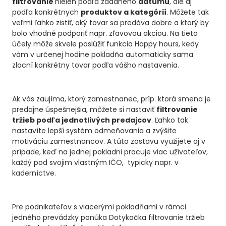
filtrovanie
nielen podľa zadaného
dátumu
, ale aj
podľa konkrétnych
produktov a kategórií
. Môžete tak
veľmi ľahko zistiť, aký tovar sa predáva dobre a ktorý by
bolo vhodné podporiť napr. zľavovou akciou. Na tieto
účely môže skvele poslúžiť funkcia Happy hours, kedy
vám v určenej hodine pokladňa automaticky sama
zlacní konkrétny tovar podľa vášho nastavenia.
Ak vás zaujíma, ktorý zamestnanec, príp. ktorá smena je
predajne úspešnejšia, môžete si nastaviť
filtrovanie
tržieb podľa jednotlivých predajcov
. Ľahko tak
nastavíte lepší systém odmeňovania a zvýšite
motiváciu zamestnancov. A túto zostavu využijete aj v
prípade, keď na jednej pokladni pracuje viac užívateľov,
každý pod svojim vlastným IČO, typicky napr. v
kaderníctve.
Pre podnikateľov s viacerými pokladňami v rámci
jedného prevádzky ponúka Dotykačka filtrovanie tržieb