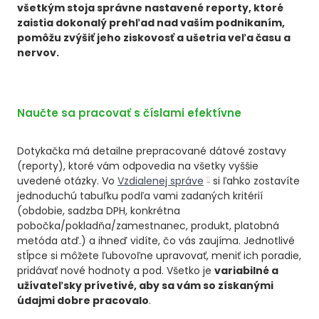
MAN
všetkým stoja správne nastavené reporty, ktoré
zaistia dokonalý prehľad nad vaším podnikaním,
VZD
pomôžu zvýšiť jeho ziskovosť a ušetria veľa času a
nervov.
CH
Naučte sa pracovať s číslami efektívne
Dotykačka má detailne prepracované dátové zostavy
(reporty), ktoré vám odpovedia na všetky vyššie
uvedené otázky. Vo
Vzdialenej správe
si ľahko zostavíte
jednoduchú tabuľku podľa vami zadaných kritérií
(obdobie, sadzba DPH, konkrétna
pobočka/pokladňa/zamestnanec, produkt, platobná
metóda atď.) a ihneď vidíte, čo vás zaujíma. Jednotlivé
stĺpce si môžete ľubovoľne upravovať, meniť ich poradie,
pridávať nové hodnoty a pod. Všetko je
variabilné a
užívateľsky prívetivé, aby sa vám so získanými
údajmi dobre pracovalo
.