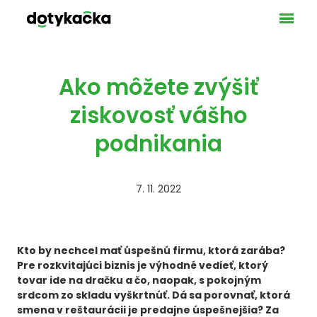
Ponuka
VAŠE 
GAS
MA
Ako môžete zvýšiť
SLU
ziskovosť vášho
UBY
podnikania
LICEN
POKLA
PLATO
7. 11. 2022
BEZH
BLOG
KONT
Kto by nechcel mať úspešnú firmu, ktorá zarába?
DOT
Pre rozkvitajúci biznis je výhodné vedieť, ktorý
NAŠ
tovar ide na dračku a čo, naopak, s pokojným
srdcom zo skladu vyškrtnúť. Dá sa porovnať, ktorá
TEC
smena v reštaurácii je predajne úspešnejšia? Za