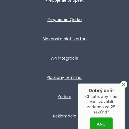
Prepojenie Shoptet
Prepojenie Qerko
Slovensko platí kartou
API integrácie
Platobný terminál
Dobrý deň!
Chcete, aby sme
Kariéra
Vám zavolali
zadarmo za
28
sekúnd?
Reklamácie
ANO