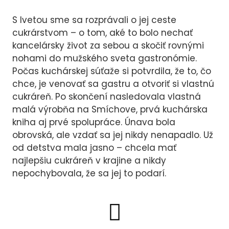
MAN
S Ivetou sme sa rozprávali o jej ceste
VZD
cukrárstvom – o tom, aké to bolo nechať
CH
kancelársky život za sebou a skočiť rovnými
nohami do mužského sveta gastronómie.
Počas kuchárskej súťaže si potvrdila, že to, čo
chce, je venovať sa gastru a otvoriť si vlastnú
cukráreň. Po skončení nasledovala vlastná
malá výrobňa na Smíchove, prvá kuchárska
kniha aj prvé spolupráce. Únava bola
obrovská, ale vzdať sa jej nikdy nenapadlo. Už
od detstva mala jasno – chcela mať
najlepšiu cukráreň v krajine a nikdy
nepochybovala, že sa jej to podarí.