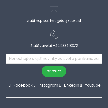
Stačí napísať:
info@dotykacka.sk
Stačí zavolať
+421233418372
E-
mail
*
ODOSLAŤ
Facebook
Instagram
LinkedIn
Youtube