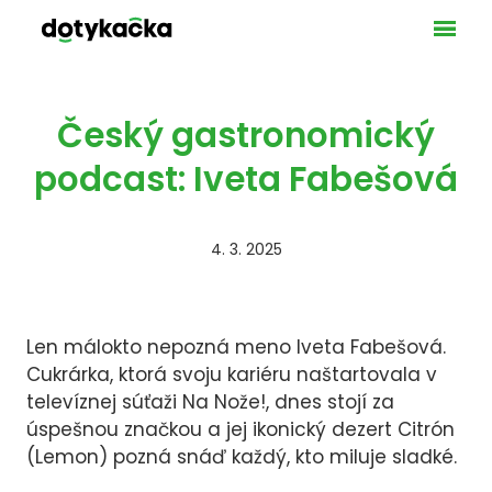
Ponuka
VAŠE 
GAS
MA
Český gastronomický
SLU
podcast: Iveta Fabešová
UBY
LICEN
4. 3. 2025
POKLA
PLATO
BEZH
BLOG
Len málokto nepozná meno Iveta Fabešová.
KONT
Cukrárka, ktorá svoju kariéru naštartovala v
DOT
televíznej súťaži Na Nože!, dnes stojí za
úspešnou značkou a jej ikonický dezert Citrón
NAŠ
(Lemon) pozná snáď každý, kto miluje sladké.
TEC