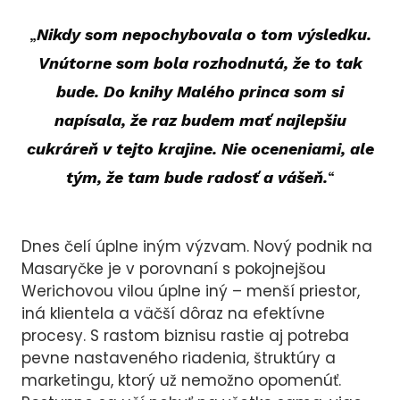
„
Nikdy som nepochybovala o tom výsledku.
Vnútorne som bola rozhodnutá, že to tak
bude. Do knihy Malého princa som si
napísala, že raz budem mať najlepšiu
cukráreň v tejto krajine. Nie oceneniami, ale
tým, že tam bude radosť a vášeň.
“
Dnes čelí úplne iným výzvam. Nový podnik na
Masaryčke je v porovnaní s pokojnejšou
Werichovou vilou úplne iný – menší priestor,
iná klientela a väčší dôraz na efektívne
procesy. S rastom biznisu rastie aj potreba
pevne nastaveného riadenia, štruktúry a
marketingu, ktorý už nemožno opomenúť.