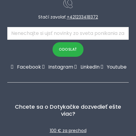
Stačí zavolať
+421233418372
E-
mail
*
ODOSLAŤ
Facebook
Instagram
LinkedIn
Youtube
Chcete sa o Dotykačke dozvedieť ešte
viac?
100 € za prechod