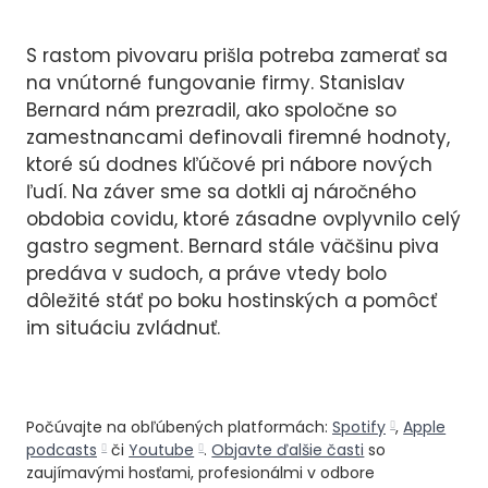
S rastom pivovaru prišla potreba zamerať sa
na vnútorné fungovanie firmy. Stanislav
Bernard nám prezradil, ako spoločne so
zamestnancami definovali firemné hodnoty,
ktoré sú dodnes kľúčové pri nábore nových
ľudí. Na záver sme sa dotkli aj náročného
obdobia covidu, ktoré zásadne ovplyvnilo celý
gastro segment. Bernard stále väčšinu piva
predáva v sudoch, a práve vtedy bolo
dôležité stáť po boku hostinských a pomôcť
im situáciu zvládnuť.
Počúvajte na obľúbených platformách:
Spotify
,
Apple
podcasts
či
Youtube
.
Objavte ďalšie časti
so
zaujímavými hosťami, profesionálmi v odbore