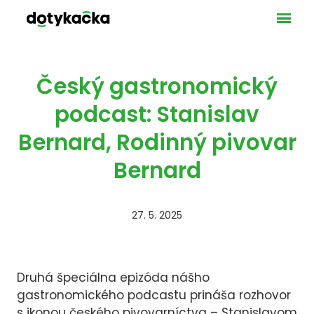
Ponuka
VAŠE 
GAS
MA
Český gastronomický
SLU
podcast: Stanislav
UBY
Bernard, Rodinný pivovar
LICEN
Bernard
POKLA
PLATO
BEZH
27. 5. 2025
BLOG
KONT
DOT
Druhá špeciálna epizóda nášho
NAŠ
gastronomického podcastu prináša rozhovor
TEC
s ikonou českého pivovarníctva – Stanislavom