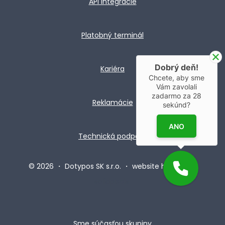
API integrácie
Platobný terminál
Dobrý deň!
Kariéra
Chcete, aby sme
Vám zavolali
zadarmo za
28
Reklamácie
sekúnd?
ANO
Technická podpora
© 2026 ・ Dotypos SK s.r.o. ・ website hosted by
solidpixels.
Sme súčasťou skupiny