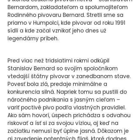
MAN
Bernardom, zakladateľom a spolumajiteľom
VZD
Rodinného pivovaru Bernard. Stretli sme sa
priamo v Humpolci, kde pivovar od roku 1991
CH
sídli a kde začal vznikať jeho dnes už
legendárny príbeh.
Pred viac než tridsiatimi rokmi odkúpil
Stanislav Bernard so svojím spoločníkom
vtedajší štátny pivovar v zanedbanom stave.
Povesť bola zlá, predaje minimálne a
konkurencia silná. Napriek tomu sa pustili do
náročného podnikania s jasným cieľom –
variť poctivé pivo podľa vlastných pravidiel.
Ako sám hovorí, úspech prichádza s odvahou
riskovať a ísť si za svojou víziou, aj keď na
začiatku nemusí byť úplne jasná. Dôkazom je
aj zavedenie patentných fliaš, ktoré dodnes