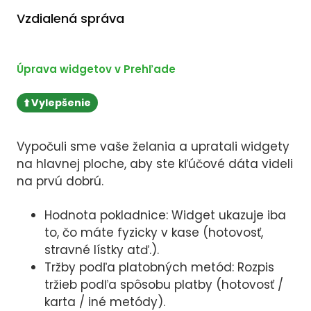
Vzdialená správa
Úprava widgetov v Prehľade
⬆️ Vylepšenie
Vypočuli sme vaše želania a upratali widgety
na hlavnej ploche, aby ste kľúčové dáta videli
na prvú dobrú.
Hodnota pokladnice: Widget ukazuje iba
to, čo máte fyzicky v kase (hotovosť,
stravné lístky atď.).
Tržby podľa platobných metód: Rozpis
tržieb podľa spôsobu platby (hotovosť /
karta / iné metódy).