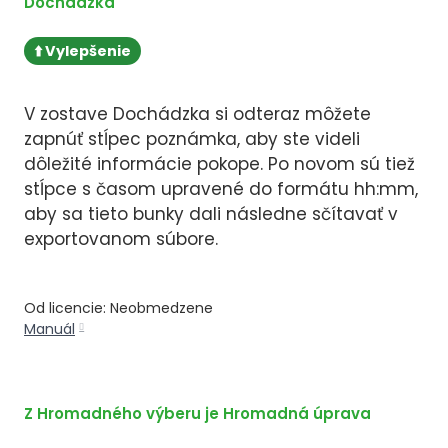
Dochádzka
⬆️ Vylepšenie
V zostave Dochádzka si odteraz môžete
zapnúť stĺpec poznámka, aby ste videli
dôležité informácie pokope. Po novom sú tiež
stĺpce s časom upravené do formátu hh:mm,
aby sa tieto bunky dali následne sčítavať v
exportovanom súbore.
Od licencie: Neobmedzene
Manuál
Z Hromadného výberu je Hromadná úprava