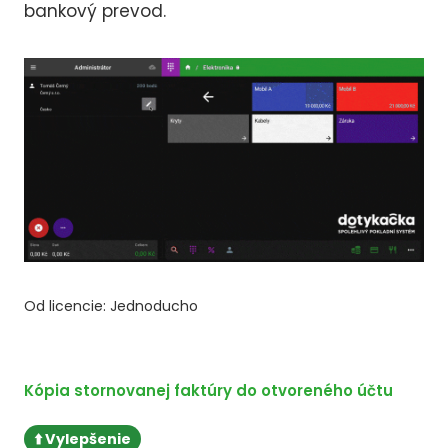
bankový prevod.
Od licencie: Jednoducho
Kópia stornovanej faktúry do otvoreného účtu
⬆️ Vylepšenie