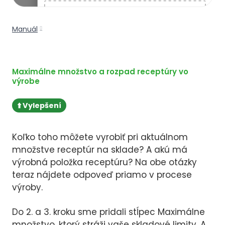
Manuál
Maximálne množstvo a rozpad receptúry vo
výrobe
⬆️ Vylepšení
Koľko toho môžete vyrobiť pri aktuálnom
množstve receptúr na sklade? A akú má
výrobná položka receptúru? Na obe otázky
teraz nájdete odpoveď priamo v procese
výroby.
Do 2. a 3. kroku sme pridali stĺpec Maximálne
množstvo, ktorý stráži vaše skladové limity. A