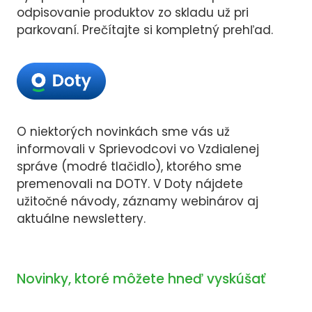
MAN
odpisovanie produktov zo skladu už pri
parkovaní. Prečítajte si kompletný prehľad.
VZD
CH
O niektorých novinkách sme vás už
informovali v Sprievodcovi vo Vzdialenej
správe (modré tlačidlo), ktorého sme
premenovali na DOTY. V Doty nájdete
užitočné návody, záznamy webinárov aj
aktuálne newslettery.
Novinky, ktoré môžete hneď vyskúšať