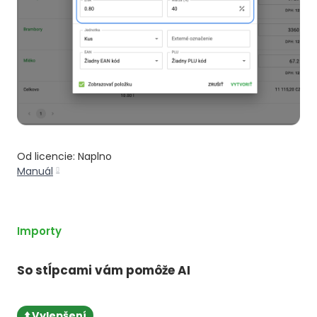
Od licencie: Naplno
Manuál
Importy
So stĺpcami vám pomôže AI
⬆️ Vylepšení