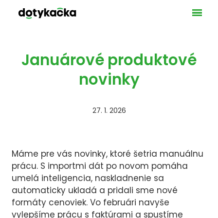
Ponuka
VAŠE 
GAS
MA
Januárové produktové
SLU
novinky
UBY
LICEN
27. 1. 2026
POKLA
PLATO
BEZH
BLOG
Máme pre vás novinky, ktoré šetria manuálnu
KONT
prácu. S importmi dát po novom pomáha
DOT
umelá inteligencia, naskladnenie sa
automaticky ukladá a pridali sme nové
NAŠ
formáty cenoviek. Vo februári navyše
TEC
vylepšíme prácu s faktúrami a spustíme