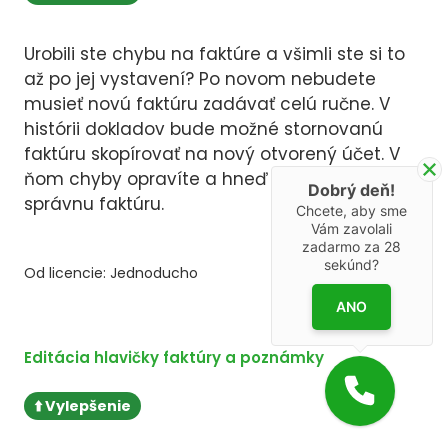
Urobili ste chybu na faktúre a všimli ste si to
až po jej vystavení? Po novom nebudete
musieť novú faktúru zadávať celú ručne. V
histórii dokladov bude možné stornovanú
faktúru skopírovať na nový otvorený účet. V
ňom chyby opravíte a hneď vystavíte novú,
Dobrý deň!
správnu faktúru.
Chcete, aby sme
Vám zavolali
zadarmo za
28
sekúnd?
Od licencie: Jednoducho
ANO
Editácia hlavičky faktúry a poznámky
⬆️ Vylepšenie