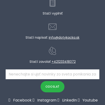
MAN
VZD
Stačí vyplniť
CH
Stačí napísať:
info@dotykacka.sk
Stačí zavolať
+421233418372
E-
mail
*
ODOSLAŤ
Facebook
Instagram
LinkedIn
Youtube