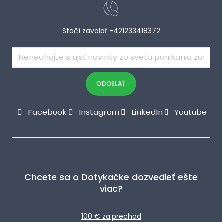
Stačí zavolať
+421233418372
E-
mail
*
ODOSLAŤ
Facebook
Instagram
LinkedIn
Youtube
Chcete sa o Dotykačke dozvedieť ešte
viac?
100 € za prechod