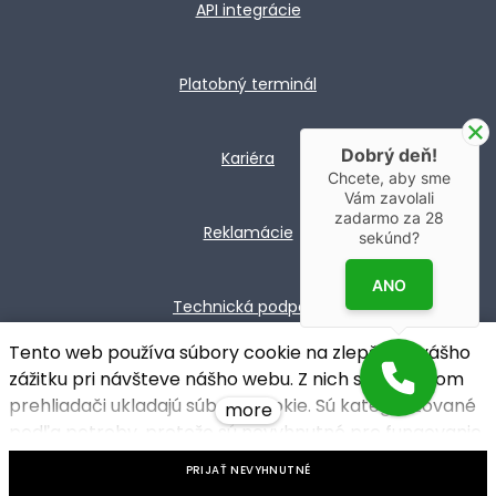
API integrácie
Platobný terminál
Dobrý deň!
Kariéra
Chcete, aby sme
Vám zavolali
zadarmo za
28
Reklamácie
sekúnd?
ANO
Technická podpora
Tento web používa súbory cookie na zlepšenie vášho
© 2026 ・ Dotypos SK s.r.o. ・ website hosted by
zážitku pri návšteve nášho webu. Z nich sa vo Vašom
prehliadači ukladajú súbory cookie. Sú kategorizované
solidpixels.
more
podľa potreby, pretože sú nevyhnutné pre fungovanie
základných funkcií webu. Používame aj súbory cookie
PRIJAŤ NEVYHNUTNÉ
tretích strán, ktoré nám pomáhajú pochopiť, ako sa