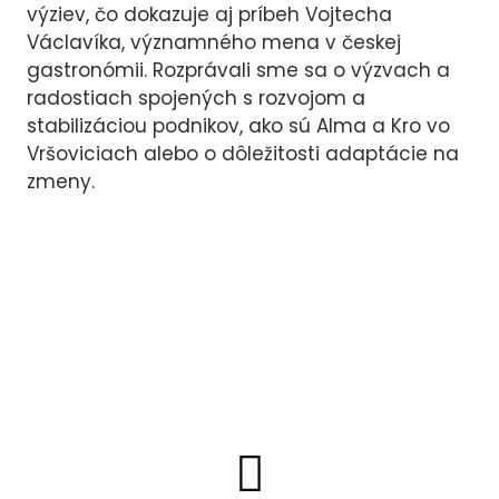
MAN
výziev, čo dokazuje aj príbeh Vojtecha
Václavíka, významného mena v českej
VZD
gastronómii. Rozprávali sme sa o výzvach a
CH
radostiach spojených s rozvojom a
stabilizáciou podnikov, ako sú Alma a Kro vo
Vršoviciach alebo o dôležitosti adaptácie na
zmeny.