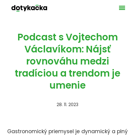
Ponuka
VAŠE 
GAS
MA
Podcast s Vojtechom
SLU
Václavíkom: Nájsť
UBY
rovnováhu medzi
LICEN
tradíciou a trendom je
POKLA
PLATO
umenie
BEZH
BLOG
KONT
28. 11. 2023
DOT
NAŠ
TEC
Gastronomický priemysel je dynamický a plný